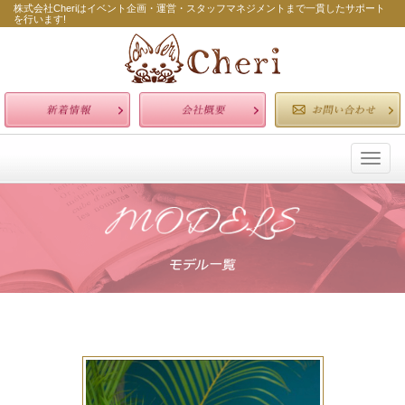
株式会社Cheriはイベント企画・運営・スタッフマネジメントまで一貫したサポート
を行います!
Toggl
naviga