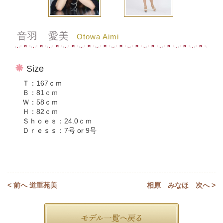
音羽 愛美
Otowa Aimi
Size
Ｔ：167ｃｍ
Ｂ：81ｃｍ
Ｗ：58ｃｍ
Ｈ：82ｃｍ
Ｓｈｏｅｓ：24.0ｃｍ
Ｄｒｅｓｓ：7号 or 9号
<
前へ 道重苑美
相原 みなほ 次へ
>